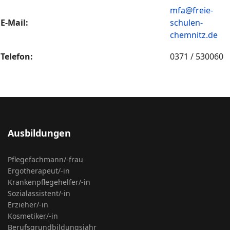
mfa@freie-
E-Mail:
schulen-
chemnitz.de
Telefon:
0371 / 530060
Ausbildungen
Pflegefachmann/-frau
Ergotherapeut/-in
Krankenpflegehelfer/-in
Sozialassistent/-in
Erzieher/-in
Kosmetiker/-in
Berufsgrundbildungsjahr